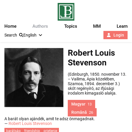
Home
Authors
Topics
MM
Learn
Search
English
Login
Robert Louis
Stevenson
(Edinburgh, 1850. november 13.
– Vailima, Apia közelében,
Szamoa, 1894. december 3.)
skót regényíró, az ifjúsági
irodalom kimagasló alakja.
Magyar
13
Română
26
A barát olyan ajándék, amit te adsz önmagadnak.
—
Robert Louis Stevenson
barátság
friendship
prietenie