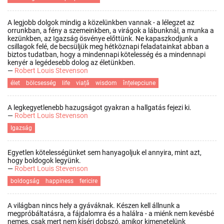
A legjobb dolgok mindig a közelünkben vannak - a lélegzet az
orrunkban, a fény a szemeinkben, a virágok a lábunknál, a munka a
kezünkben, az Igazság ösvénye előttünk. Ne kapaszkodjunk a
csillagok felé, de becsüljük meg hétköznapi feladatainkat abban a
biztos tudatban, hogy a mindennapi kötelesség és a mindennapi
kenyér a legédesebb dolog az életünkben.
—
Robert Louis Stevenson
élet
bölcsesség
life
viață
wisdom
înțelepciune
A legkegyetlenebb hazugságot gyakran a hallgatás fejezi ki.
—
Robert Louis Stevenson
Igazság
Egyetlen kötelességünket sem hanyagoljuk el annyira, mint azt,
hogy boldogok legyünk.
—
Robert Louis Stevenson
boldogság
happiness
fericire
A világban nincs hely a gyáváknak. Készen kell állnunk a
megpróbáltatásra, a fájdalomra és a halálra - a miénk nem kevésbé
nemes, csak mert nem kíséri dobszó, amikor kimenetelünk