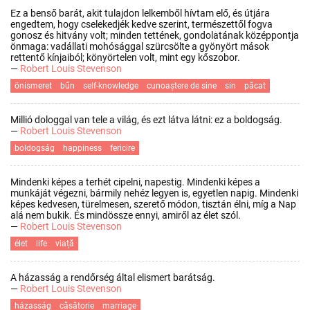
Ez a benső barát, akit tulajdon lelkemből hívtam elő, és útjára
engedtem, hogy cselekedjék kedve szerint, természettől fogva
gonosz és hitvány volt; minden tettének, gondolatának középpontja
önmaga: vadállati mohósággal szürcsölte a gyönyört mások
rettentő kínjaiból; könyörtelen volt, mint egy kőszobor.
—
Robert Louis Stevenson
önismeret
bűn
self-knowledge
cunoaștere de sine
sin
păcat
Millió dologgal van tele a világ, és ezt látva látni: ez a boldogság.
—
Robert Louis Stevenson
boldogság
happiness
fericire
Mindenki képes a terhét cipelni, napestig. Mindenki képes a
munkáját végezni, bármily nehéz legyen is, egyetlen napig. Mindenki
képes kedvesen, türelmesen, szerető módon, tisztán élni, míg a Nap
alá nem bukik. És mindössze ennyi, amiről az élet szól.
—
Robert Louis Stevenson
élet
life
viață
A házasság a rendőrség által elismert barátság.
—
Robert Louis Stevenson
házasság
căsătorie
marriage