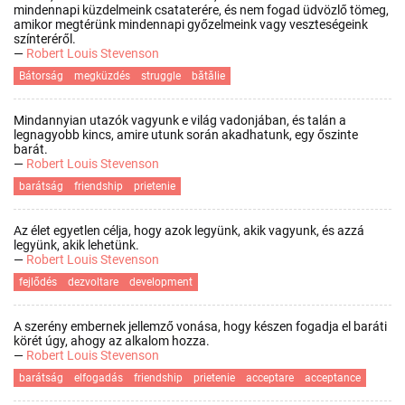
mindennapi küzdelmeink csataterére, és nem fogad üdvözlő tömeg,
amikor megtérünk mindennapi győzelmeink vagy veszteségeink
színteréről.
—
Robert Louis Stevenson
Bátorság
megküzdés
struggle
bătălie
Mindannyian utazók vagyunk e világ vadonjában, és talán a
legnagyobb kincs, amire utunk során akadhatunk, egy őszinte
barát.
—
Robert Louis Stevenson
barátság
friendship
prietenie
Az élet egyetlen célja, hogy azok legyünk, akik vagyunk, és azzá
legyünk, akik lehetünk.
—
Robert Louis Stevenson
fejlődés
dezvoltare
development
A szerény embernek jellemző vonása, hogy készen fogadja el baráti
körét úgy, ahogy az alkalom hozza.
—
Robert Louis Stevenson
barátság
elfogadás
friendship
prietenie
acceptare
acceptance